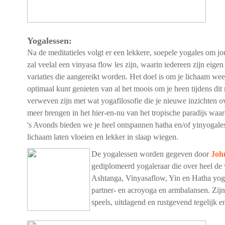
Yogalessen:
Na de meditatieles volgt er een lekkere, soepele yogales om 
zal veelal een vinyasa flow les zijn, waarin iedereen zijn eige
variaties die aangereikt worden. Het doel is om je lichaam weer
optimaal kunt genieten van al het moois om je heen tijdens dit r
verweven zijn met wat yogafilosofie die je nieuwe inzichten o
meer brengen in het hier-en-nu van het tropische paradijs waar
's Avonds bieden we je heel ontspannen hatha en/of yinyogaless
lichaam laten vloeien en lekker in slaap wiegen.
De yogalessen worden gegeven door
Joh
gediplomeerd yogaleraar die over heel de w
Ashtanga, Vinyasaflow, Yin en Hatha yoga 
partner- en acroyoga en armbalansen. Zijn 
speels, uitdagend en rustgevend tegelijk 