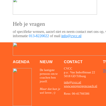
Heb je vragen
of specifieke wensen, aarzel niet en neem contact met ons op, 
informatie
013-8220022
of mail
info@cvcc.nl
AGENDA
NIEUW
CONTACT
T
C
VCC
De lastigste
T
p.a.: Van Imhoffstraat 22
persoon om te
5018 GD Tilburg
coachen ben
jezelf
.
info@cvcc.nl
www.weesjeeigencoach.nl
Maar dat kun je
wel leren ;-)
Rens: 06-41766586