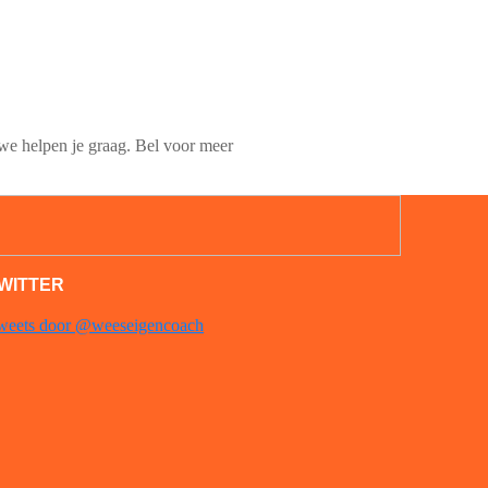
we helpen je graag.
Bel voor meer
WITTER
weets door @weeseigencoach