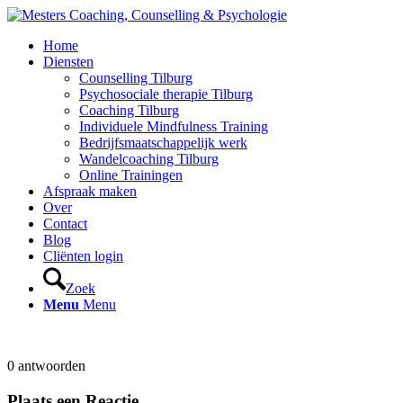
Home
Diensten
Counselling Tilburg
Psychosociale therapie Tilburg
Coaching Tilburg
Individuele Mindfulness Training
Bedrijfsmaatschappelijk werk
Wandelcoaching Tilburg
Online Trainingen
Afspraak maken
Over
Contact
Blog
Cliënten login
Zoek
Menu
Menu
0
antwoorden
Plaats een Reactie