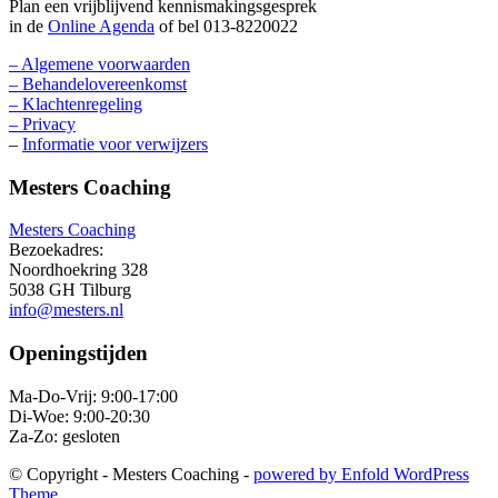
Plan een vrijblijvend kennismakingsgesprek
in de
Online Agenda
of bel 013-8220022
– Algemene voorwaarden
– Behandelovereenkomst
– Klachtenregeling
– Privacy
–
Informatie voor verwijzers
Mesters Coaching
Mesters Coaching
Bezoekadres:
Noordhoekring 328
5038 GH Tilburg
info@mesters.nl
Openingstijden
Ma-Do-Vrij: 9:00-17:00
Di-Woe: 9:00-20:30
Za-Zo: gesloten
© Copyright - Mesters Coaching -
powered by Enfold WordPress
Theme