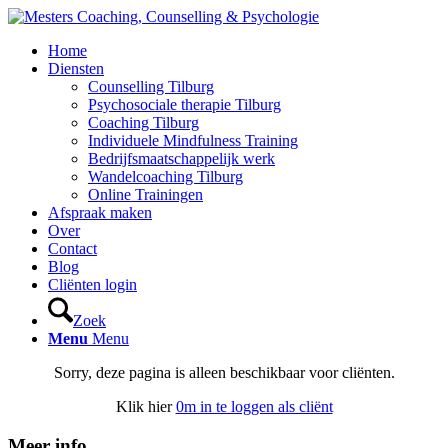
Home
Diensten
Counselling Tilburg
Psychosociale therapie Tilburg
Coaching Tilburg
Individuele Mindfulness Training
Bedrijfsmaatschappelijk werk
Wandelcoaching Tilburg
Online Trainingen
Afspraak maken
Over
Contact
Blog
Cliënten login
Zoek
Menu
Menu
Sorry, deze pagina is alleen beschikbaar voor cliënten.
Klik hier
0m in te loggen als cliënt
Meer info…