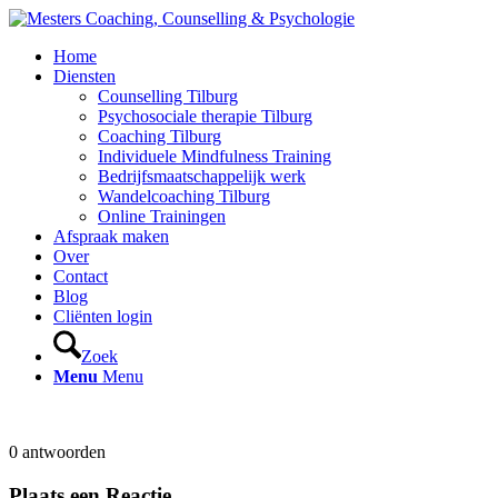
Home
Diensten
Counselling Tilburg
Psychosociale therapie Tilburg
Coaching Tilburg
Individuele Mindfulness Training
Bedrijfsmaatschappelijk werk
Wandelcoaching Tilburg
Online Trainingen
Afspraak maken
Over
Contact
Blog
Cliënten login
Zoek
Menu
Menu
0
antwoorden
Plaats een Reactie