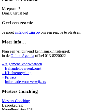
Meepraten?
Draag gerust bij!
Geef een reactie
Je moet
ingelogd zijn op
om een reactie te plaatsen.
Meer info…
Plan een vrijblijvend kennismakingsgesprek
in de
Online Agenda
of bel 013-8220022
– Algemene voorwaarden
– Behandelovereenkomst
– Klachtenregeling
– Privacy
–
Informatie voor verwijzers
Mesters Coaching
Mesters Coaching
Bezoekadres:
Noordhoekring 328