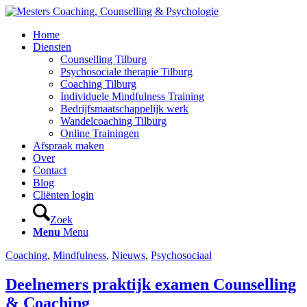
Home
Diensten
Counselling Tilburg
Psychosociale therapie Tilburg
Coaching Tilburg
Individuele Mindfulness Training
Bedrijfsmaatschappelijk werk
Wandelcoaching Tilburg
Online Trainingen
Afspraak maken
Over
Contact
Blog
Cliënten login
Zoek
Menu
Menu
Coaching
,
Mindfulness
,
Nieuws
,
Psychosociaal
Deelnemers praktijk examen Counselling
& Coaching