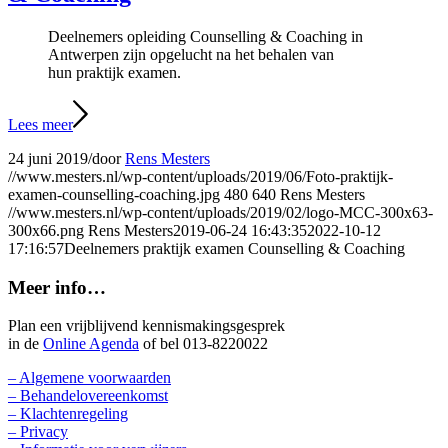
Deelnemers opleiding Counselling & Coaching in
Antwerpen zijn opgelucht na het behalen van
hun praktijk examen.
Lees meer
24 juni 2019
/
door
Rens Mesters
//www.mesters.nl/wp-content/uploads/2019/06/Foto-praktijk-
examen-counselling-coaching.jpg
480
640
Rens Mesters
//www.mesters.nl/wp-content/uploads/2019/02/logo-MCC-300x63-
300x66.png
Rens Mesters
2019-06-24 16:43:35
2022-10-12
17:16:57
Deelnemers praktijk examen Counselling & Coaching
Meer info…
Plan een vrijblijvend kennismakingsgesprek
in de
Online Agenda
of bel 013-8220022
– Algemene voorwaarden
– Behandelovereenkomst
– Klachtenregeling
– Privacy