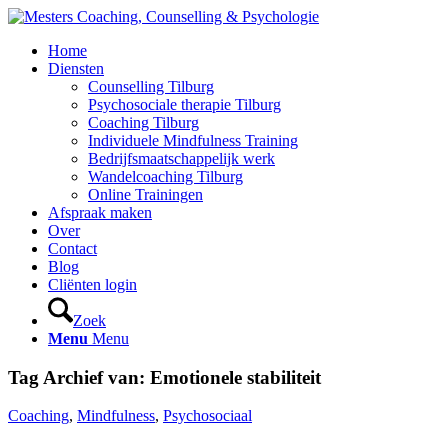
Home
Diensten
Counselling Tilburg
Psychosociale therapie Tilburg
Coaching Tilburg
Individuele Mindfulness Training
Bedrijfsmaatschappelijk werk
Wandelcoaching Tilburg
Online Trainingen
Afspraak maken
Over
Contact
Blog
Cliënten login
Zoek
Menu
Menu
Tag Archief van:
Emotionele stabiliteit
Coaching
,
Mindfulness
,
Psychosociaal