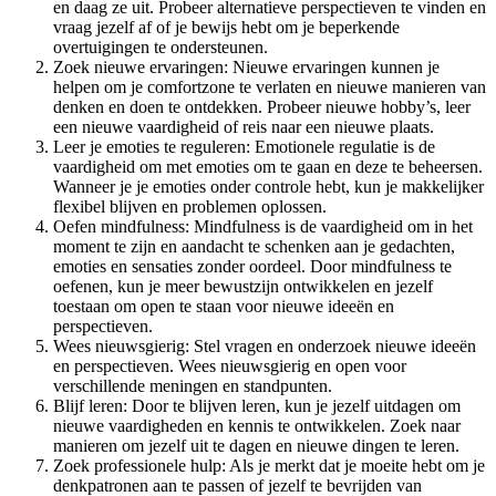
en daag ze uit. Probeer alternatieve perspectieven te vinden en
vraag jezelf af of je bewijs hebt om je beperkende
overtuigingen te ondersteunen.
Zoek nieuwe ervaringen: Nieuwe ervaringen kunnen je
helpen om je comfortzone te verlaten en nieuwe manieren van
denken en doen te ontdekken. Probeer nieuwe hobby’s, leer
een nieuwe vaardigheid of reis naar een nieuwe plaats.
Leer je emoties te reguleren: Emotionele regulatie is de
vaardigheid om met emoties om te gaan en deze te beheersen.
Wanneer je je emoties onder controle hebt, kun je makkelijker
flexibel blijven en problemen oplossen.
Oefen mindfulness: Mindfulness is de vaardigheid om in het
moment te zijn en aandacht te schenken aan je gedachten,
emoties en sensaties zonder oordeel. Door mindfulness te
oefenen, kun je meer bewustzijn ontwikkelen en jezelf
toestaan om open te staan voor nieuwe ideeën en
perspectieven.
Wees nieuwsgierig: Stel vragen en onderzoek nieuwe ideeën
en perspectieven. Wees nieuwsgierig en open voor
verschillende meningen en standpunten.
Blijf leren: Door te blijven leren, kun je jezelf uitdagen om
nieuwe vaardigheden en kennis te ontwikkelen. Zoek naar
manieren om jezelf uit te dagen en nieuwe dingen te leren.
Zoek professionele hulp: Als je merkt dat je moeite hebt om je
denkpatronen aan te passen of jezelf te bevrijden van