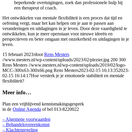
beperkende overtuigingen, zoek dan professionele hulp bij
een therapeut of coach.
Het ontwikkelen van mentale flexibiliteit is een proces dat tijd en
oefening vergt, maar het kan helpen om je aan te passen aan
veranderingen en uitdagingen in je leven. Door deze vaardigheid te
ontwikkelen, kun je meer openstaan voor nieuwe ideeën en
perspectieven en beter omgaan met onzekerheid en uitdagingen in je
leven.
15 februari 2023
/
door
Rens Mesters
//www.mesters.nl/wp-content/uploads/2023/02/plezier.jpg
200
300
Rens Mesters
//www.mesters.nl/wp-content/uploads/2019/02/logo-
MCC-300x63-300x66.png
Rens Mesters
2023-02-15 16:13:35
2023-
02-15 16:14:17
Hoe versterk je je emotionele stabiliteit en mentale
flexibiliteit?
Meer info…
Plan een vrijblijvend kennismakingsgesprek
in de
Online Agenda
of bel 013-8220022
– Algemene voorwaarden
– Behandelovereenkomst
– Klachtenregeling