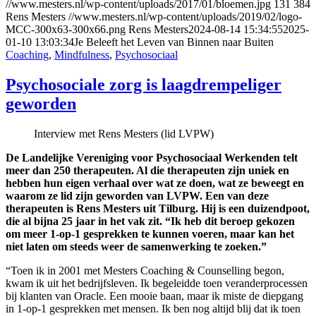
//www.mesters.nl/wp-content/uploads/2017/01/bloemen.jpg
131
384
Rens Mesters
//www.mesters.nl/wp-content/uploads/2019/02/logo-
MCC-300x63-300x66.png
Rens Mesters
2024-08-14 15:34:55
2025-
01-10 13:03:34
Je Beleeft het Leven van Binnen naar Buiten
Coaching
,
Mindfulness
,
Psychosociaal
Psychosociale zorg is laagdrempeliger
geworden
Interview met Rens Mesters (lid LVPW)
De Landelijke Vereniging voor Psychosociaal Werkenden telt
meer dan 250 therapeuten. Al die therapeuten zijn uniek en
hebben hun eigen verhaal over wat ze doen, wat ze beweegt en
waarom ze lid zijn geworden van LVPW. Een van deze
therapeuten is Rens Mesters uit Tilburg. Hij is een duizendpoot,
die al bijna 25 jaar in het vak zit. “Ik heb dit beroep gekozen
om meer 1-op-1 gesprekken te kunnen voeren, maar kan het
niet laten om steeds weer de samenwerking te zoeken.”
“Toen ik in 2001 met Mesters Coaching & Counselling begon,
kwam ik uit het bedrijfsleven. Ik begeleidde toen veranderprocessen
bij klanten van Oracle. Een mooie baan, maar ik miste de diepgang
in 1-op-1 gesprekken met mensen. Ik ben nog altijd blij dat ik toen