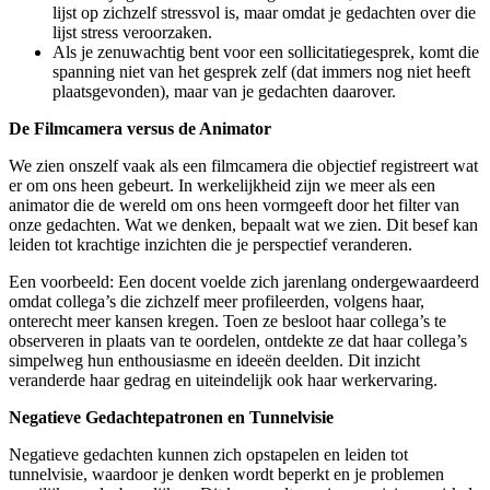
lijst op zichzelf stressvol is, maar omdat je gedachten over die
lijst stress veroorzaken.
Als je zenuwachtig bent voor een sollicitatiegesprek, komt die
spanning niet van het gesprek zelf (dat immers nog niet heeft
plaatsgevonden), maar van je gedachten daarover.
De Filmcamera versus de Animator
We zien onszelf vaak als een filmcamera die objectief registreert wat
er om ons heen gebeurt. In werkelijkheid zijn we meer als een
animator die de wereld om ons heen vormgeeft door het filter van
onze gedachten. Wat we denken, bepaalt wat we zien. Dit besef kan
leiden tot krachtige inzichten die je perspectief veranderen.
Een voorbeeld: Een docent voelde zich jarenlang ondergewaardeerd
omdat collega’s die zichzelf meer profileerden, volgens haar,
onterecht meer kansen kregen. Toen ze besloot haar collega’s te
observeren in plaats van te oordelen, ontdekte ze dat haar collega’s
simpelweg hun enthousiasme en ideeën deelden. Dit inzicht
veranderde haar gedrag en uiteindelijk ook haar werkervaring.
Negatieve Gedachtepatronen en Tunnelvisie
Negatieve gedachten kunnen zich opstapelen en leiden tot
tunnelvisie, waardoor je denken wordt beperkt en je problemen