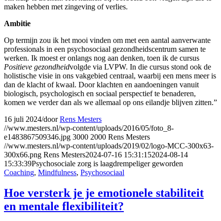
maken hebben met zingeving of verlies.
Ambitie
Op termijn zou ik het mooi vinden om met een aantal aanverwante
professionals in een psychosociaal gezondheidscentrum samen te
werken. Ik moest er onlangs nog aan denken, toen ik de cursus
Positieve gezondheid
volgde via LVPW. In die cursus stond ook de
holistische visie in ons vakgebied centraal, waarbij een mens meer is
dan de klacht of kwaal. Door klachten en aandoeningen vanuit
biologisch, psychologisch en sociaal perspectief te benaderen,
komen we verder dan als we allemaal op ons eilandje blijven zitten.”
16 juli 2024
/
door
Rens Mesters
//www.mesters.nl/wp-content/uploads/2016/05/foto_8-
e1483867509346.jpg
3000
2000
Rens Mesters
//www.mesters.nl/wp-content/uploads/2019/02/logo-MCC-300x63-
300x66.png
Rens Mesters
2024-07-16 15:31:15
2024-08-14
15:33:39
Psychosociale zorg is laagdrempeliger geworden
Coaching
,
Mindfulness
,
Psychosociaal
Hoe versterk je je emotionele stabiliteit
en mentale flexibiliteit?