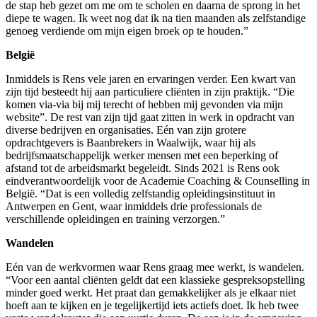
de stap heb gezet om me om te scholen en daarna de sprong in het
diepe te wagen. Ik weet nog dat ik na tien maanden als zelfstandige
genoeg verdiende om mijn eigen broek op te houden.”
België
Inmiddels is Rens vele jaren en ervaringen verder. Een kwart van
zijn tijd besteedt hij aan particuliere cliënten in zijn praktijk. “Die
komen via-via bij mij terecht of hebben mij gevonden via mijn
website”. De rest van zijn tijd gaat zitten in werk in opdracht van
diverse bedrijven en organisaties. Eén van zijn grotere
opdrachtgevers is Baanbrekers in Waalwijk, waar hij als
bedrijfsmaatschappelijk werker mensen met een beperking of
afstand tot de arbeidsmarkt begeleidt. Sinds 2021 is Rens ook
eindverantwoordelijk voor de Academie Coaching & Counselling in
België. “Dat is een volledig zelfstandig opleidingsinstituut in
Antwerpen en Gent, waar inmiddels drie professionals de
verschillende opleidingen en training verzorgen.”
Wandelen
Eén van de werkvormen waar Rens graag mee werkt, is wandelen.
“Voor een aantal cliënten geldt dat een klassieke gespreksopstelling
minder goed werkt. Het praat dan gemakkelijker als je elkaar niet
hoeft aan te kijken en je tegelijkertijd iets actiefs doet. Ik heb twee