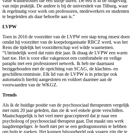
vaste wandelroutes die een uurtje duren. De een is in de omgeving
van mijn praktijk. De andere is bij de universiteit van Tilburg, waar
ik regelmatig voor werk om professoren, medewerkers en studenten
te begeleiden als daar behoefte aan is.”
LVPW
Toen in 2016 de voorzitter van de LVPW een stap terug moest doen
omdat hij voorzitter van de koepelorganisatie RBCZ werd, was het
Rens die tijdelijk het voorzitterschap wel wilde waarnemen.
“Uiteindelijk werd dat ruim drie jaar. Ik draag de LVPW een warm
hart toe. Het is voor elke vakgenoot een comfortabele en veilige
paraplu met een professioneel netwerk. Ik heb me daarnaast
beziggehouden met de oprichting van SCAG, de klachten- en
geschillencommissie. Elk lid van de LVPW is in principe ook
automatisch hierbij aangesloten en voldoet daarmee aan de
voorwaarden van de WKGZ.
Trends
Als ik de huidige positie van de psychosociaal therapeuten vergelijk
met ruim 20 jaar geleden, dan zie ik wel enkele grote verschillen.
Maatschappelijk is het veel meer geaccepteerd dat je naar een
psycholoog of psychosociaal therapeut gaat. Dat maakt ons werk
laagdrempeliger. Je hoeft niet per se een gedragsstoornis te hebben
om hulp te zoeken. Het kunnen bijvoorbeeld ook vragen zijn die te