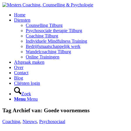
Home
Diensten
Counselling Tilburg
Psychosociale therapie Tilburg
Coaching Tilburg
Individuele Mindfulness Training
Bedrijfsmaatschappelijk werk
Wandelcoaching Tilburg
Online Trainingen
Afspraak maken
Over
Contact
Blog
Cliënten login
Zoek
Menu
Menu
Tag Archief van:
Goede voornemens
Coaching
,
Nieuws
,
Psychosociaal