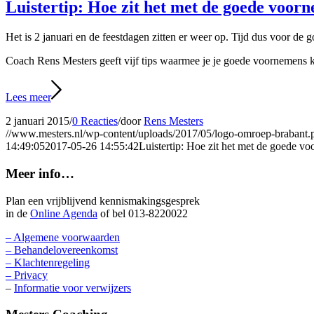
Luistertip: Hoe zit het met de goede voor
Het is 2 januari en de feestdagen zitten er weer op. Tijd dus voor de
Coach Rens Mesters geeft vijf tips waarmee je je goede voornemen
Lees meer
2 januari 2015
/
0 Reacties
/
door
Rens Mesters
//www.mesters.nl/wp-content/uploads/2017/05/logo-omroep-brabant.
14:49:05
2017-05-26 14:55:42
Luistertip: Hoe zit het met de goede v
Meer info…
Plan een vrijblijvend kennismakingsgesprek
in de
Online Agenda
of bel 013-8220022
– Algemene voorwaarden
– Behandelovereenkomst
– Klachtenregeling
– Privacy
–
Informatie voor verwijzers