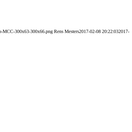
logo-MCC-300x63-300x66.png
Rens Mesters
2017-02-08 20:22:03
2017-