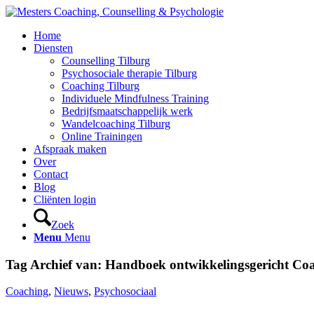
Home
Diensten
Counselling Tilburg
Psychosociale therapie Tilburg
Coaching Tilburg
Individuele Mindfulness Training
Bedrijfsmaatschappelijk werk
Wandelcoaching Tilburg
Online Trainingen
Afspraak maken
Over
Contact
Blog
Cliënten login
Zoek
Menu
Menu
Tag Archief van:
Handboek ontwikkelingsgericht Co
Coaching
,
Nieuws
,
Psychosociaal