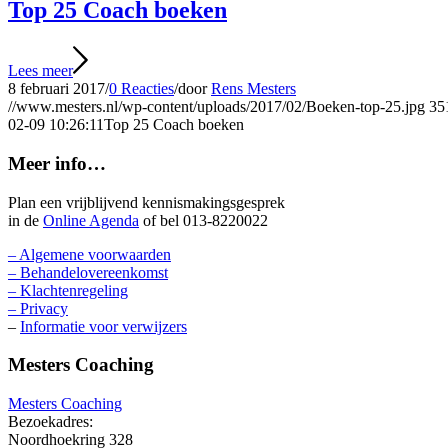
Top 25 Coach boeken
Lees meer
8 februari 2017
/
0 Reacties
/
door
Rens Mesters
//www.mesters.nl/wp-content/uploads/2017/02/Boeken-top-25.jpg
35
02-09 10:26:11
Top 25 Coach boeken
Meer info…
Plan een vrijblijvend kennismakingsgesprek
in de
Online Agenda
of bel 013-8220022
– Algemene voorwaarden
– Behandelovereenkomst
– Klachtenregeling
– Privacy
–
Informatie voor verwijzers
Mesters Coaching
Mesters Coaching
Bezoekadres:
Noordhoekring 328