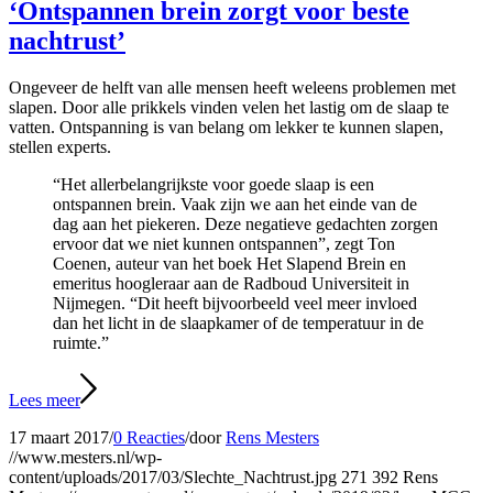
‘Ontspannen brein zorgt voor beste
nachtrust’
Ongeveer de helft van alle mensen heeft weleens problemen met
slapen. Door alle prikkels vinden velen het lastig om de slaap te
vatten. Ontspanning is van belang om lekker te kunnen slapen,
stellen experts.
“Het allerbelangrijkste voor goede slaap is een
ontspannen brein. Vaak zijn we aan het einde van de
dag aan het piekeren. Deze negatieve gedachten zorgen
ervoor dat we niet kunnen ontspannen”, zegt Ton
Coenen, auteur van het boek Het Slapend Brein en
emeritus hoogleraar aan de Radboud Universiteit in
Nijmegen. “Dit heeft bijvoorbeeld veel meer invloed
dan het licht in de slaapkamer of de temperatuur in de
ruimte.”
Lees meer
17 maart 2017
/
0 Reacties
/
door
Rens Mesters
//www.mesters.nl/wp-
content/uploads/2017/03/Slechte_Nachtrust.jpg
271
392
Rens