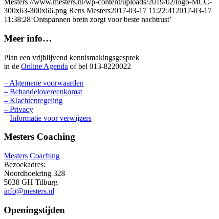
Mesters
//www.mesters.nl/wp-content/uploads/2019/02/logo-MCC-
300x63-300x66.png
Rens Mesters
2017-03-17 11:22:41
2017-03-17
11:38:28
‘Ontspannen brein zorgt voor beste nachtrust’
Meer info…
Plan een vrijblijvend kennismakingsgesprek
in de
Online Agenda
of bel 013-8220022
– Algemene voorwaarden
– Behandelovereenkomst
– Klachtenregeling
– Privacy
–
Informatie voor verwijzers
Mesters Coaching
Mesters Coaching
Bezoekadres:
Noordhoekring 328
5038 GH Tilburg
info@mesters.nl
Openingstijden