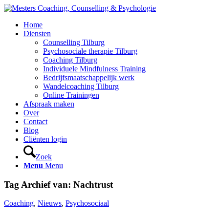
Home
Diensten
Counselling Tilburg
Psychosociale therapie Tilburg
Coaching Tilburg
Individuele Mindfulness Training
Bedrijfsmaatschappelijk werk
Wandelcoaching Tilburg
Online Trainingen
Afspraak maken
Over
Contact
Blog
Cliënten login
Zoek
Menu
Menu
Tag Archief van:
Nachtrust
Coaching
,
Nieuws
,
Psychosociaal