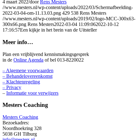
4 maart 2022
/
door
Rens Mesters
//www.mesters.nl/wp-content/uploads/2022/03/Schermafbeelding-
2022-03-04-om-11.13.03.png
429
538
Rens Mesters
//www.mesters.nl/wp-content/uploads/2019/02/logo-MCC-300x63-
300x66.png
Rens Mesters
2022-03-04 11:09:06
2022-10-12
17:16:57
Een kijkje in het brein van de Uitsteller
Meer info…
Plan een vrijblijvend kennismakingsgesprek
in de
Online Agenda
of bel 013-8220022
– Algemene voorwaarden
– Behandelovereenkomst
– Klachtenregeling
– Privacy
–
Informatie voor verwijzers
Mesters Coaching
Mesters Coaching
Bezoekadres:
Noordhoekring 328
5038 GH Tilburg
info@mesters.nl