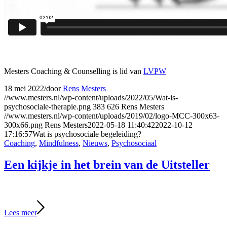
Mesters Coaching & Counselling is lid van
LVPW
18 mei 2022
/
door
Rens Mesters
//www.mesters.nl/wp-content/uploads/2022/05/Wat-is-
psychosociale-therapie.png
383
626
Rens Mesters
//www.mesters.nl/wp-content/uploads/2019/02/logo-MCC-300x63-
300x66.png
Rens Mesters
2022-05-18 11:40:42
2022-10-12
17:16:57
Wat is psychosociale begeleiding?
Coaching
,
Mindfulness
,
Nieuws
,
Psychosociaal
Een kijkje in het brein van de Uitsteller
Lees meer