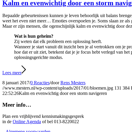
Kalm en evenwichtig door een storm navi
Bepaalde gebeurtenissen kunnen je leven behoorlijk uit balans brengen
weet het even niet meer… Emoties overspoelen je. Soms slaan ze als 
Maar er zijn mensen, die ogenschijnlijk kalm en evenwichtig door de
Wat is hun geheim?
Zij weten dat elk probleem een oplossing heeft.
Wanneer je start vanuit dit inzicht ben je al vertrokken om je p
hoe dat er uit ziet, betekent dat je je focus hebt verlegd van h
oplossingsgerichte modus.
Lees meer
8 januari 2017
/
0 Reacties
/
door
Rens Mesters
//www.mesters.nl/wp-content/uploads/2017/01/bloemen.jpg
131
384
22:52:26
Kalm en evenwichtig door een storm navigeren
Meer info…
Plan een vrijblijvend kennismakingsgesprek
in de
Online Agenda
of bel 013-8220022
– Algemene voorwaarden