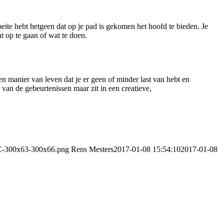
oeite hebt hetgeen dat op je pad is gekomen het hoofd te bieden. Je
 op te gaan of wat te doen.
en manier van leven dat je er geen of minder last van hebt en
r van de gebeurtenissen maar zit in een creatieve,
CC-300x63-300x66.png
Rens Mesters
2017-01-08 15:54:10
2017-01-08