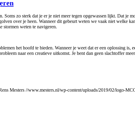
geren
. Soms zo sterk dat je er je niet meer tegen opgewassen lijkt. Dat je m
golven over je heen. Wanneer dit gebeurt weten we vaak niet welke kant
ze stormen weten te navigeren.
roblemen het hoofd te bieden. Wanneer je weet dat er een oplossing is, e
et probleem naar een creatieve uitkomst. Je bent dan geen slachtoffer mee
Rens Mesters
//www.mesters.nl/wp-content/uploads/2019/02/logo-M