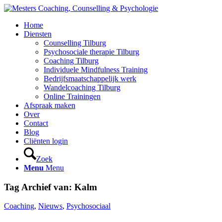
Home
Diensten
Counselling Tilburg
Psychosociale therapie Tilburg
Coaching Tilburg
Individuele Mindfulness Training
Bedrijfsmaatschappelijk werk
Wandelcoaching Tilburg
Online Trainingen
Afspraak maken
Over
Contact
Blog
Cliënten login
Zoek
Menu
Menu
Tag Archief van:
Kalm
Coaching
,
Nieuws
,
Psychosociaal