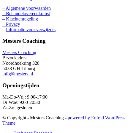
– Algemene voorwaarden
– Behandelovereenkomst
– Klachtenregeling
– Privacy
–
Informatie voor verwijzers
Mesters Coaching
Mesters Coaching
Bezoekadres:
Noordhoekring 328
5038 GH Tilburg
info@mesters.nl
Openingstijden
Ma-Do-Vrij: 9:00-17:00
Di-Woe: 9:00-20:30
Za-Zo: gesloten
© Copyright - Mesters Coaching -
powered by Enfold WordPress
Theme