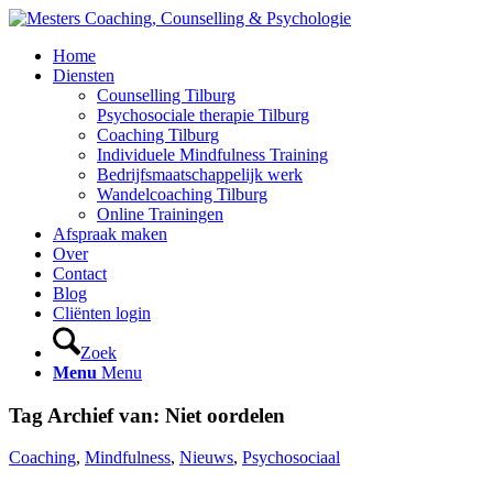
Home
Diensten
Counselling Tilburg
Psychosociale therapie Tilburg
Coaching Tilburg
Individuele Mindfulness Training
Bedrijfsmaatschappelijk werk
Wandelcoaching Tilburg
Online Trainingen
Afspraak maken
Over
Contact
Blog
Cliënten login
Zoek
Menu
Menu
Tag Archief van:
Niet oordelen
Coaching
,
Mindfulness
,
Nieuws
,
Psychosociaal