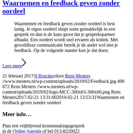
Waarnemen en feedback geven zonder
oordeel
Waarnemen en feedback geven zonder oordeel is best
lastig. Je eigen oordeel sluipt soms gemakkelijk in een
gesprek en dan is de kans groot dat je gesprekspartner
afhaakt. Een oordeel wordt snel ervaren als kritiek. Met
geweldloze communicatie bereik je de ander wel met je
feedback. Op de volgende manier kun je dat doen:
Lees meer
21 februari 2017
/
0 Reacties
/
door
Rens Mesters
//www.mesters.nl/wp-content/uploads/2019/02/Feedback.jpg
490
872
Rens Mesters
//www.mesters.nl/wp-
content/uploads/2019/02/logo-MCC-300x63-300x66.png
Rens
Mesters
2017-02-21 13:31:00
2019-02-21 13:53:31
Waarnemen en
feedback geven zonder oordeel
Meer info…
Plan een vrijblijvend kennismakingsgesprek
in de
Online Agenda
of bel 013-8220022