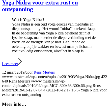
Yoga Nidra voor extra rust en
ontspanning
Wat is Yoga Nidra?
Yoga Nidra is een oud yoga-proces van meditatie en
diepe ontspanning. Het woord “nidra” betekent slaap.
In de beoefening van Yoga Nidra betekent dat niet
fysieke slaap, maar eerder de diepe verbinding met de
vrede en de vreugde van je hart. Gedurende de
oefening blijf je wakker en bewust maar je lichaam
voelt volledig ontspannen, alsof het in slaap is.
Lees meer
12 maart 2019
/
door
Rens Mesters
//www.mesters.nl/wp-content/uploads/2019/03/Yoga-Nidra.jpg
422
640
Rens Mesters
//www.mesters.nl/wp-
content/uploads/2019/02/logo-MCC-300x63-300x66.png
Rens
Mesters
2019-03-12 07:04:47
2022-10-12 17:16:57
Yoga Nidra voor
extra rust en ontspanning
Meer info…