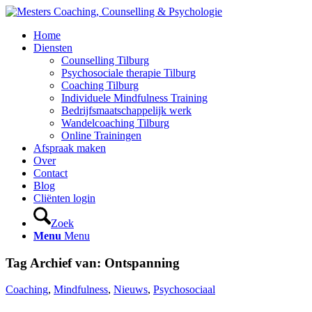
Home
Diensten
Counselling Tilburg
Psychosociale therapie Tilburg
Coaching Tilburg
Individuele Mindfulness Training
Bedrijfsmaatschappelijk werk
Wandelcoaching Tilburg
Online Trainingen
Afspraak maken
Over
Contact
Blog
Cliënten login
Zoek
Menu
Menu
Tag Archief van:
Ontspanning
Coaching
,
Mindfulness
,
Nieuws
,
Psychosociaal