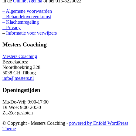
in de
Online Agenda
of bel 013-8220022
– Algemene voorwaarden
– Behandelovereenkomst
– Klachtenregeling
– Privacy
–
Informatie voor verwijzers
Mesters Coaching
Mesters Coaching
Bezoekadres:
Noordhoekring 328
5038 GH Tilburg
info@mesters.nl
Openingstijden
Ma-Do-Vrij: 9:00-17:00
Di-Woe: 9:00-20:30
Za-Zo: gesloten
© Copyright - Mesters Coaching -
powered by Enfold WordPress
Theme