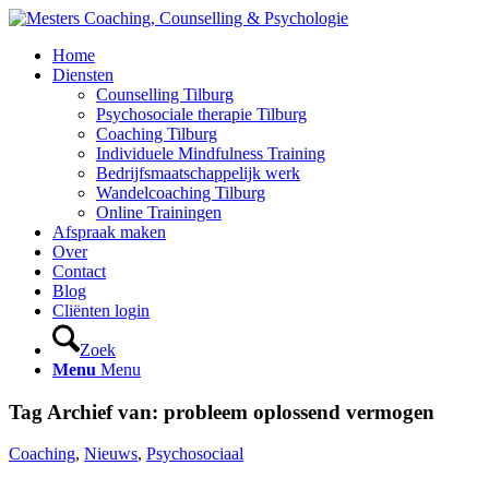
Home
Diensten
Counselling Tilburg
Psychosociale therapie Tilburg
Coaching Tilburg
Individuele Mindfulness Training
Bedrijfsmaatschappelijk werk
Wandelcoaching Tilburg
Online Trainingen
Afspraak maken
Over
Contact
Blog
Cliënten login
Zoek
Menu
Menu
Tag Archief van:
probleem oplossend vermogen
Coaching
,
Nieuws
,
Psychosociaal