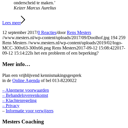
onderscheid te maken.’
Keizer Marcus Aurelius
Lees meer
12 september 2017
/
0 Reacties
/
door
Rens Mesters
//www.mesters.nl/wp-content/uploads/2017/09/Doolhof.jpg
194
259
Rens Mesters
//www.mesters.nl/wp-content/uploads/2019/02/logo-
MCC-300x63-300x66.png
Rens Mesters
2017-09-12 15:08:42
2017-
09-12 15:14:22
Is het een probleem of een beperking?
Meer info…
Plan een vrijblijvend kennismakingsgesprek
in de
Online Agenda
of bel 013-8220022
– Algemene voorwaarden
– Behandelovereenkomst
– Klachtenregeling
– Privacy
–
Informatie voor verwijzers
Mesters Coaching