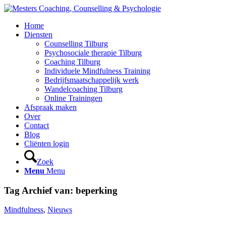
Home
Diensten
Counselling Tilburg
Psychosociale therapie Tilburg
Coaching Tilburg
Individuele Mindfulness Training
Bedrijfsmaatschappelijk werk
Wandelcoaching Tilburg
Online Trainingen
Afspraak maken
Over
Contact
Blog
Cliënten login
Zoek
Menu
Menu
Tag Archief van:
beperking
Mindfulness
,
Nieuws