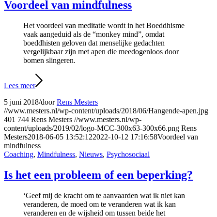
Voordeel van mindfulness
Het voordeel van meditatie wordt in het Boeddhisme
vaak aangeduid als de “monkey mind”, omdat
boeddhisten geloven dat menselijke gedachten
vergelijkbaar zijn met apen die meedogenloos door
bomen slingeren.
Lees meer
5 juni 2018
/
door
Rens Mesters
//www.mesters.nl/wp-content/uploads/2018/06/Hangende-apen.jpg
401
744
Rens Mesters
//www.mesters.nl/wp-
content/uploads/2019/02/logo-MCC-300x63-300x66.png
Rens
Mesters
2018-06-05 13:52:12
2022-10-12 17:16:58
Voordeel van
mindfulness
Coaching
,
Mindfulness
,
Nieuws
,
Psychosociaal
Is het een probleem of een beperking?
‘Geef mij de kracht om te aanvaarden wat ik niet kan
veranderen, de moed om te veranderen wat ik kan
veranderen en de wijsheid om tussen beide het