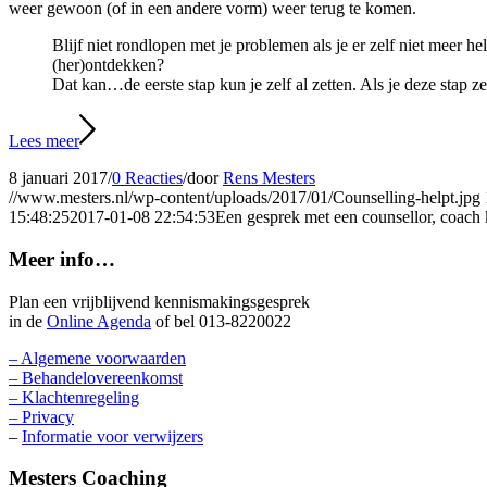
weer gewoon (of in een andere vorm) weer terug te komen.
Blijf niet rondlopen met je problemen als je er zelf niet meer h
(her)ontdekken?
Dat kan…de eerste stap kun je zelf al zetten. Als je deze stap z
Lees meer
8 januari 2017
/
0 Reacties
/
door
Rens Mesters
//www.mesters.nl/wp-content/uploads/2017/01/Counselling-helpt.jpg
15:48:25
2017-01-08 22:54:53
Een gesprek met een counsellor, coach
Meer info…
Plan een vrijblijvend kennismakingsgesprek
in de
Online Agenda
of bel 013-8220022
– Algemene voorwaarden
– Behandelovereenkomst
– Klachtenregeling
– Privacy
–
Informatie voor verwijzers
Mesters Coaching