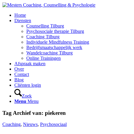
Home
Diensten
Counselling Tilburg
Psychosociale therapie Tilburg
Coaching Tilburg
Individuele Mindfulness Training
Bedrijfsmaatschappelijk werk
Wandelcoaching Tilburg
Online Trainingen
Afspraak maken
Over
Contact
Blog
Cliënten login
Zoek
Menu
Menu
Tag Archief van:
piekeren
Coaching
,
Nieuws
,
Psychosociaal