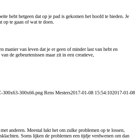
oeite hebt hetgeen dat op je pad is gekomen het hoofd te bieden. Je
 op te gaan of wat te doen.
en manier van leven dat je er geen of minder last van hebt en
r van de gebeurtenissen maar zit in een creatieve,
CC-300x63-300x66.png
Rens Mesters
2017-01-08 15:54:10
2017-01-08
t met anderen. Meestal lukt het om zulke problemen op te lossen,
ningsklachten. Soms lijken de problemen een tijdje verdwenen om dan