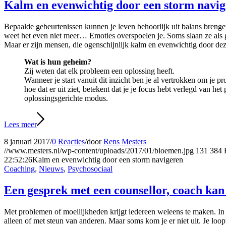
Kalm en evenwichtig door een storm navi
Bepaalde gebeurtenissen kunnen je leven behoorlijk uit balans brengen
weet het even niet meer… Emoties overspoelen je. Soms slaan ze als 
Maar er zijn mensen, die ogenschijnlijk kalm en evenwichtig door de
Wat is hun geheim?
Zij weten dat elk probleem een oplossing heeft.
Wanneer je start vanuit dit inzicht ben je al vertrokken om je p
hoe dat er uit ziet, betekent dat je je focus hebt verlegd van h
oplossingsgerichte modus.
Lees meer
8 januari 2017
/
0 Reacties
/
door
Rens Mesters
//www.mesters.nl/wp-content/uploads/2017/01/bloemen.jpg
131
384
22:52:26
Kalm en evenwichtig door een storm navigeren
Coaching
,
Nieuws
,
Psychosociaal
Een gesprek met een counsellor, coach kan
Met problemen of moeilijkheden krijgt iedereen weleens te maken. In h
alleen of met steun van anderen. Maar soms kom je er niet uit. Je loo