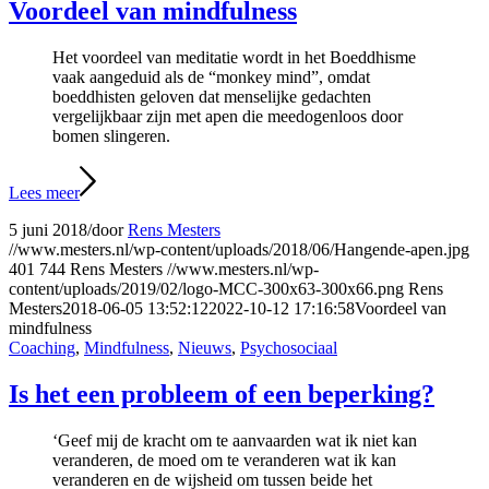
Voordeel van mindfulness
Het voordeel van meditatie wordt in het Boeddhisme
vaak aangeduid als de “monkey mind”, omdat
boeddhisten geloven dat menselijke gedachten
vergelijkbaar zijn met apen die meedogenloos door
bomen slingeren.
Lees meer
5 juni 2018
/
door
Rens Mesters
//www.mesters.nl/wp-content/uploads/2018/06/Hangende-apen.jpg
401
744
Rens Mesters
//www.mesters.nl/wp-
content/uploads/2019/02/logo-MCC-300x63-300x66.png
Rens
Mesters
2018-06-05 13:52:12
2022-10-12 17:16:58
Voordeel van
mindfulness
Coaching
,
Mindfulness
,
Nieuws
,
Psychosociaal
Is het een probleem of een beperking?
‘Geef mij de kracht om te aanvaarden wat ik niet kan
veranderen, de moed om te veranderen wat ik kan
veranderen en de wijsheid om tussen beide het