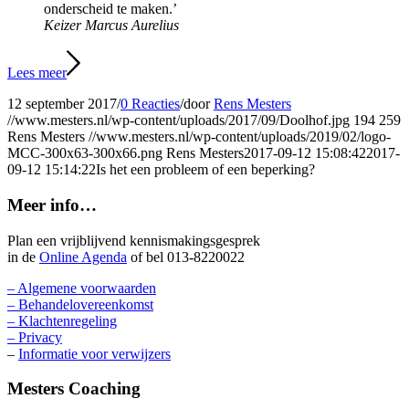
onderscheid te maken.’
Keizer Marcus Aurelius
Lees meer
12 september 2017
/
0 Reacties
/
door
Rens Mesters
//www.mesters.nl/wp-content/uploads/2017/09/Doolhof.jpg
194
259
Rens Mesters
//www.mesters.nl/wp-content/uploads/2019/02/logo-
MCC-300x63-300x66.png
Rens Mesters
2017-09-12 15:08:42
2017-
09-12 15:14:22
Is het een probleem of een beperking?
Meer info…
Plan een vrijblijvend kennismakingsgesprek
in de
Online Agenda
of bel 013-8220022
– Algemene voorwaarden
– Behandelovereenkomst
– Klachtenregeling
– Privacy
–
Informatie voor verwijzers
Mesters Coaching