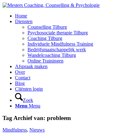
Home
Diensten
Counselling Tilburg
Psychosociale therapie Tilburg
Coaching Tilburg
Individuele Mindfulness Training
Bedrijfsmaatschappelijk werk
Wandelcoaching Tilburg
Online Trainingen
Afspraak maken
Over
Contact
Blog
Cliënten login
Zoek
Menu
Menu
Tag Archief van:
probleem
Mindfulness
,
Nieuws