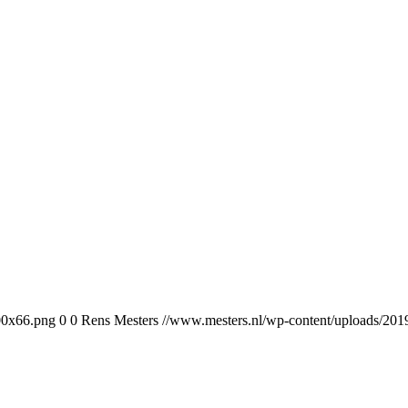
00x66.png
0
0
Rens Mesters
//www.mesters.nl/wp-content/uploads/2