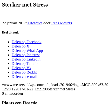
Sterker met Stress
22 januari 2017
/
0 Reacties
/
door
Rens Mesters
Deel dit stuk
Delen op Facebook
Delen op X
Delen op WhatsApp
Delen op Pinterest
Delen op LinkedIn
Delen op Tumblr
Delen op Vk
Delen op Reddit
Delen via e-mail
//www.mesters.nl/wp-content/uploads/2019/02/logo-MCC-300x63-3
12:20:12
2017-01-22 12:21:00
Sterker met Stress
0
antwoorden
Plaats een Reactie