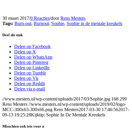
30 maart 2017
/
0 Reacties
/
door
Rens Mesters
Tags:
Burn-out
,
Burnout
,
Sophie
,
Sophie in de mentale kreukels
Deel dit stuk
Delen op Facebook
Delen op X
Delen op WhatsApp
Delen op Pinterest
Delen op LinkedIn
Delen op Tumblr
Delen op Vk
Delen op Reddit
Delen via e-mail
//www.mesters.nl/wp-content/uploads/2017/03/Sophie.jpg
168
299
Rens Mesters
//www.mesters.nl/wp-content/uploads/2019/02/logo-
MCC-300x63-300x66.png
Rens Mesters
2017-03-30 17:46:56
2017-
09-13 19:25:28
Kijktip: Sophie In De Mentale Kreukels
Misschien ook iets voor u