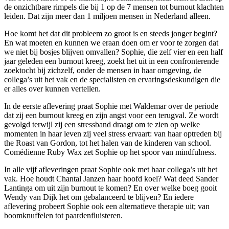
de onzichtbare rimpels die bij 1 op de 7 mensen tot burnout klachten
leiden. Dat zijn meer dan 1 miljoen mensen in Nederland alleen.
Hoe komt het dat dit probleem zo groot is en steeds jonger begint?
En wat moeten en kunnen we eraan doen om er voor te zorgen dat
we niet bij bosjes blijven omvallen? Sophie, die zelf vier en een half
jaar geleden een burnout kreeg, zoekt het uit in een confronterende
zoektocht bij zichzelf, onder de mensen in haar omgeving, de
collega’s uit het vak en de specialisten en ervaringsdeskundigen die
er alles over kunnen vertellen.
In de eerste aflevering praat Sophie met Waldemar over de periode
dat zij een burnout kreeg en zijn angst voor een terugval. Ze wordt
gevolgd terwijl zij een stressband draagt om te zien op welke
momenten in haar leven zij veel stress ervaart: van haar optreden bij
the Roast van Gordon, tot het halen van de kinderen van school.
Comédienne Ruby Wax zet Sophie op het spoor van mindfulness.
In alle vijf afleveringen praat Sophie ook met haar collega’s uit het
vak. Hoe houdt Chantal Janzen haar hoofd koel? Wat deed Sander
Lantinga om uit zijn burnout te komen? En over welke boeg gooit
Wendy van Dijk het om gebalanceerd te blijven? En iedere
aflevering probeert Sophie ook een alternatieve therapie uit; van
boomknuffelen tot paardenfluisteren.