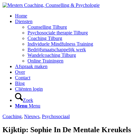
Home
Diensten
Counselling Tilburg
Psychosociale therapie Tilburg
Coaching Tilburg
Individuele Mindfulness Training
Bedrijfsmaatschappelijk werk
Wandelcoaching Tilburg
Online Trainingen
Afspraak maken
Over
Contact
Blog
Cliënten login
Zoek
Menu
Menu
Coaching
,
Nieuws
,
Psychosociaal
Kijktip: Sophie In De Mentale Kreukels