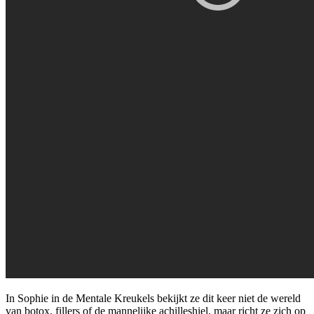
In Sophie in de Mentale Kreukels bekijkt ze dit keer niet de wereld
van botox, fillers of de mannelijke achilleshiel, maar richt ze zich op