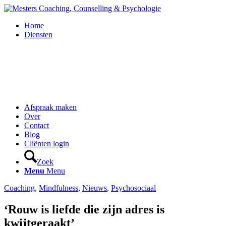
Home
Diensten
Afspraak maken
Over
Contact
Blog
Cliënten login
Zoek
Menu
Menu
Coaching
,
Mindfulness
,
Nieuws
,
Psychosociaal
‘Rouw is liefde die zijn adres is
kwijtgeraakt’