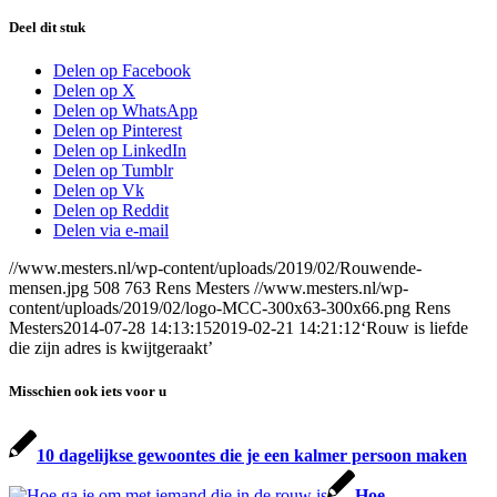
Deel dit stuk
Delen op Facebook
Delen op X
Delen op WhatsApp
Delen op Pinterest
Delen op LinkedIn
Delen op Tumblr
Delen op Vk
Delen op Reddit
Delen via e-mail
//www.mesters.nl/wp-content/uploads/2019/02/Rouwende-
mensen.jpg
508
763
Rens Mesters
//www.mesters.nl/wp-
content/uploads/2019/02/logo-MCC-300x63-300x66.png
Rens
Mesters
2014-07-28 14:13:15
2019-02-21 14:21:12
‘Rouw is liefde
die zijn adres is kwijtgeraakt’
Misschien ook iets voor u
10 dagelijkse gewoontes die je een kalmer persoon maken
Hoe