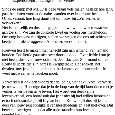
Expertisecentrum Omgaan met Verlies.
Sinds de ramp met MH17 is deze vraag vele malen gesteld: hoe lang
gaat het duren voordat de nabestaanden over hun rouw heen zijn?
Of als variant: hoe lang duurt het om rouw bij zo’n verlies te
verwerken?
Het is menselijk en dus te begrijpen dat we willen weten waar we
aan toe zijn. We zijn de controle kwijt en voelen ons machteloos.
Om enig houvast te krijgen, stellen we vragen die ons misschien een
beetje controle teruggeven. Alleen: zo werkt het niet.
Rouwen heeft te maken met gehecht zijn aan iemand, van iemand
houden. Die liefde gaat niet over door de dood. Over liefde kom je
niet heen, dus over rouw ook niet. Jean Jacques Suurmond schreef:
Rouw is liefde die zijn adres is kwijtgeraakt. Het zoeken, het
dwalen, met je ziel onder de arm, herkennen vele rouwenden. Je
weet niet waar je het zoeken moet.
Verwerken is ook een woord dat de lading niet dekt. Afval verwerk
je, rouw niet. Het enige dat je in de loop van de tijd kunt doen met je
verlies is verweven in je leven. Het wordt een deel van je
levensverhaal, een hoofdstuk dat je er niet bij had willen hebben en
er toch onlosmakelijk bij is gaan horen. Rouw blijft dus bij je, als
deel van jouw persoonlijke levensgeschiedenis en gaat niet over. Dat
betekent overigens niet dat alle nabestaanden hun leven lang
ongelukkig blijven.