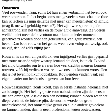
Omarmen
Veel rouwenden gaan, soms tot hun eigen verbazing, het leven ook
weer omarmen. In het begin soms met gevoelens van schaamte (hoe
kan ik lachen als mijn geliefde niet meer kan meegenieten) of schuld
(mag ik me wel gelukkig voelen?). Het zijn twee sporen: op de
achtergrond zijn het verlies en de rouw altijd aanwezig. Ze voeren
wellicht niet meer de boventoon maar kunnen ieder moment
geactiveerd worden door een gebeurtenis, een geur, muziek, een
beeld. Dan is de rouw en het gemis weer even volop aanwezig, ook
na vijf, tien, of zelfs vijftig jaar.
Rouwen is als een vingerafdruk: een ingrijpend verlies gaat gepaard
met rouw maar de wijze waarop iemand dat doet, is uniek. Ik vind
het altijd bijzonder om te ervaren hoe veerkrachtig mensen kunnen
rouwen, zelfs bij verliezen waarvan we ons niet kunnen voorstellen
dat je het leven nog kunt oppakken. Rouwenden vinden vaak een
eigen manier om betekenis te geven aan hun leven.
Rouwdeskundigen, zoals ikzelf, zijn in eerste instantie helemaal niet
zo belangrijk. Het belangrijkste voor nabestaanden zijn de mensen
die hen omringen. Als die hen een bedding kunnen bieden waar het
diepe verdriet, de intense pijn, de enorme woede, de grote
machteloosheid, het onmetelijke gemis en al die andere gevoelens
op kunnen landen, daar is geen professional tegen opgewassen.