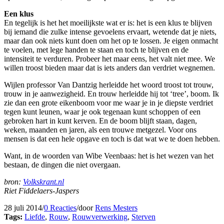
Een klus
En tegelijk is het het moeilijkste wat er is: het is een klus te blijven
bij iemand die zulke intense gevoelens ervaart, wetende dat je niets,
maar dan ook niets kunt doen om het op te lossen. Je eigen onmacht
te voelen, met lege handen te staan en toch te blijven en de
intensiteit te verduren. Probeer het maar eens, het valt niet mee. We
willen troost bieden maar dat is iets anders dan verdriet wegnemen.
Wijlen professor Van Dantzig herleidde het woord troost tot trouw,
trouw in je aanwezigheid. En trouw herleidde hij tot ‘tree’, boom. Ik
zie dan een grote eikenboom voor me waar je in je diepste verdriet
tegen kunt leunen, waar je ook tegenaan kunt schoppen of een
gebroken hart in kunt kerven. En de boom blijft staan, dagen,
weken, maanden en jaren, als een trouwe metgezel. Voor ons
mensen is dat een hele opgave en toch is dat wat we te doen hebben.
Want, in de woorden van Wibe Veenbaas: het is het wezen van het
bestaan, de dingen die niet overgaan.
bron:
Volkskrant.nl
Riet Fiddelaers-Jaspers
28 juli 2014
/
0 Reacties
/
door
Rens Mesters
Tags:
Liefde
,
Rouw
,
Rouwverwerking
,
Sterven