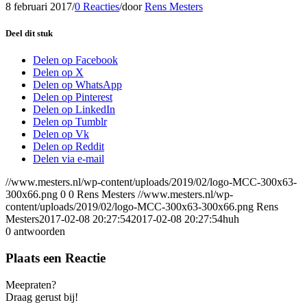
8 februari 2017
/
0 Reacties
/
door
Rens Mesters
Deel dit stuk
Delen op Facebook
Delen op X
Delen op WhatsApp
Delen op Pinterest
Delen op LinkedIn
Delen op Tumblr
Delen op Vk
Delen op Reddit
Delen via e-mail
//www.mesters.nl/wp-content/uploads/2019/02/logo-MCC-300x63-
300x66.png
0
0
Rens Mesters
//www.mesters.nl/wp-
content/uploads/2019/02/logo-MCC-300x63-300x66.png
Rens
Mesters
2017-02-08 20:27:54
2017-02-08 20:27:54
huh
0
antwoorden
Plaats een Reactie
Meepraten?
Draag gerust bij!