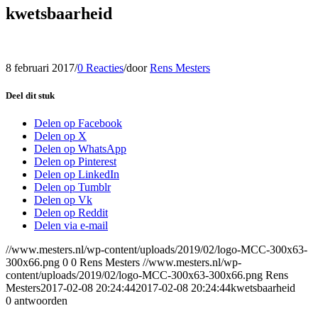
kwetsbaarheid
8 februari 2017
/
0 Reacties
/
door
Rens Mesters
Deel dit stuk
Delen op Facebook
Delen op X
Delen op WhatsApp
Delen op Pinterest
Delen op LinkedIn
Delen op Tumblr
Delen op Vk
Delen op Reddit
Delen via e-mail
//www.mesters.nl/wp-content/uploads/2019/02/logo-MCC-300x63-
300x66.png
0
0
Rens Mesters
//www.mesters.nl/wp-
content/uploads/2019/02/logo-MCC-300x63-300x66.png
Rens
Mesters
2017-02-08 20:24:44
2017-02-08 20:24:44
kwetsbaarheid
0
antwoorden