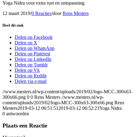
Yoga Nidra voor extra rust en ontspanning
12 maart 2019
/
0 Reacties
/
door
Rens Mesters
Deel dit stuk
Delen op Facebook
Delen op X
Delen op WhatsApp
Delen op Pinterest
Delen op LinkedIn
Delen op Tumblr
Delen op Vk
Delen op Reddit
Delen via e-mail
//www.mesters.nl/wp-content/uploads/2019/02/logo-MCC-300x63-
300x66.png
0
0
Rens Mesters
//www.mesters.nl/wp-
content/uploads/2019/02/logo-MCC-300x63-300x66.png
Rens
Mesters
2019-03-12 06:51:51
2019-03-12 06:52:23
Yoga Nidra
0
antwoorden
Plaats een Reactie