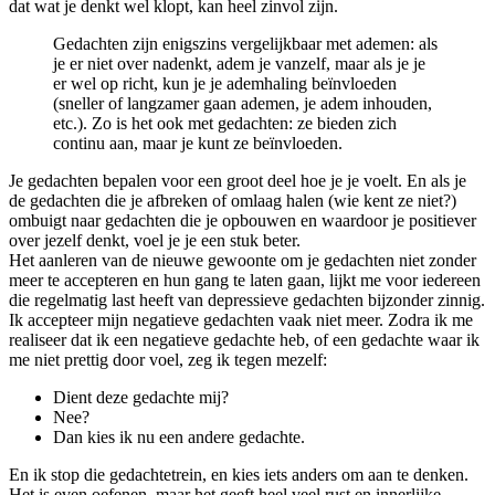
dat wat je denkt wel klopt, kan heel zinvol zijn.
Gedachten zijn enigszins vergelijkbaar met ademen: als
je er niet over nadenkt, adem je vanzelf, maar als je je
er wel op richt, kun je je ademhaling beïnvloeden
(sneller of langzamer gaan ademen, je adem inhouden,
etc.). Zo is het ook met gedachten: ze bieden zich
continu aan, maar je kunt ze beïnvloeden.
Je gedachten bepalen voor een groot deel hoe je je voelt. En als je
de gedachten die je afbreken of omlaag halen (wie kent ze niet?)
ombuigt naar gedachten die je opbouwen en waardoor je positiever
over jezelf denkt, voel je je een stuk beter.
Het aanleren van de nieuwe gewoonte om je gedachten niet zonder
meer te accepteren en hun gang te laten gaan, lijkt me voor iedereen
die regelmatig last heeft van depressieve gedachten bijzonder zinnig.
Ik accepteer mijn negatieve gedachten vaak niet meer. Zodra ik me
realiseer dat ik een negatieve gedachte heb, of een gedachte waar ik
me niet prettig door voel, zeg ik tegen mezelf:
Dient deze gedachte mij?
Nee?
Dan kies ik nu een andere gedachte.
En ik stop die gedachtetrein, en kies iets anders om aan te denken.
Het is even oefenen, maar het geeft heel veel rust en innerlijke