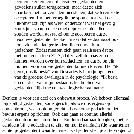
leerden te erkennen dat negatieve gedachten en
gevoelens zullen terugkomen, maar dat ze zich
daardoor niet hoeven laten meeslepen, dat ze leren ze te
accepteren. En toen vroeg ik me spontaan af wat de
uitkomst zou zijn als werd onderzocht wat het gevolg
zou zijn als aan mensen met depressies niet alleen
zouden worden gevraagd om te accepteren dat ze
negatieve gedachten hebben, maar dat ze daarnaast ook
leren zich niet langer te identificeren met hun
gedachten. Zodat mensen zich gaan realiseren dat ze
niet hun gedachten ZIJN, dat ze zelf de baas zijn of
kunnen worden over hun gedachten, en dat ze op elk
moment voor andere gedachten kunnen kiezen. Het “ik
denk, dus ik besta” van Descartes is in mijn ogen een
van de grootste dwalingen in de psychologie. “Ik besta,
en een deel van mijn bestaan is het hebben van
gedachten” lijkt me een veel logischer aanname.
Denken is voor een deel een onbewust proces. We hebben allemaal
bijna altijd gedachten, soms gericht, als we ons ergens op
concentreren, vaak ook ongericht, als we onze gedachten niet
bewust ergens op richten. Ook dan gaan er continu allerlei
gedachten door ons hoofd heen. En door daarnaar te kijken, met je
aandacht bij je gedachten te zijn, en met je aandacht (de waarnemer
achter je gedachten) waar te nemen wat je denkt en je af te vragen of