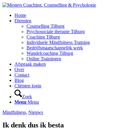
Home
Diensten
Counselling Tilburg
Psychosociale therapie Tilburg
Coaching Tilburg
Individuele Mindfulness Training
Bedrijfsmaatschappelijk werk
Wandelcoaching Tilburg
Online Trainingen
Afspraak maken
Over
Contact
Blog
Cliënten login
Zoek
Menu
Menu
Mindfulness
,
Nieuws
Ik denk dus ik besta