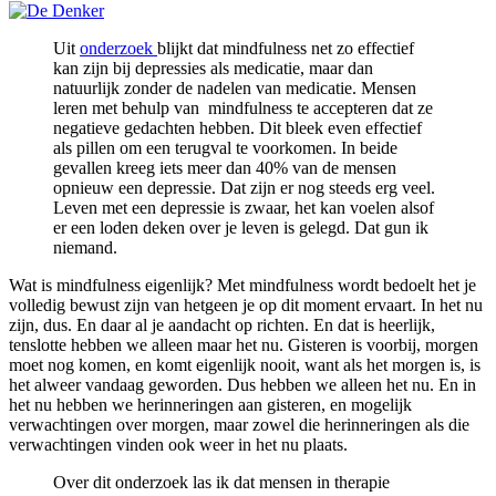
Uit
onderzoek
blijkt dat mindfulness net zo effectief
kan zijn bij depressies als medicatie, maar dan
natuurlijk zonder de nadelen van medicatie. Mensen
leren met behulp van mindfulness te accepteren dat ze
negatieve gedachten hebben. Dit bleek even effectief
als pillen om een terugval te voorkomen. In beide
gevallen kreeg iets meer dan 40% van de mensen
opnieuw een depressie. Dat zijn er nog steeds erg veel.
Leven met een depressie is zwaar, het kan voelen alsof
er een loden deken over je leven is gelegd. Dat gun ik
niemand.
Wat is mindfulness eigenlijk? Met mindfulness wordt bedoelt het je
volledig bewust zijn van hetgeen je op dit moment ervaart. In het nu
zijn, dus. En daar al je aandacht op richten. En dat is heerlijk,
tenslotte hebben we alleen maar het nu. Gisteren is voorbij, morgen
moet nog komen, en komt eigenlijk nooit, want als het morgen is, is
het alweer vandaag geworden. Dus hebben we alleen het nu. En in
het nu hebben we herinneringen aan gisteren, en mogelijk
verwachtingen over morgen, maar zowel die herinneringen als die
verwachtingen vinden ook weer in het nu plaats.
Over dit onderzoek las ik dat mensen in therapie