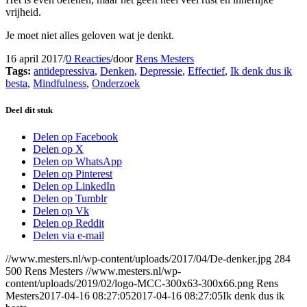
vrijheid.
Je moet niet alles geloven wat je denkt.
16 april 2017
/
0 Reacties
/
door
Rens Mesters
Tags:
antidepressiva
,
Denken
,
Depressie
,
Effectief
,
Ik denk dus ik
besta
,
Mindfulness
,
Onderzoek
Deel dit stuk
Delen op Facebook
Delen op X
Delen op WhatsApp
Delen op Pinterest
Delen op LinkedIn
Delen op Tumblr
Delen op Vk
Delen op Reddit
Delen via e-mail
//www.mesters.nl/wp-content/uploads/2017/04/De-denker.jpg
284
500
Rens Mesters
//www.mesters.nl/wp-
content/uploads/2019/02/logo-MCC-300x63-300x66.png
Rens
Mesters
2017-04-16 08:27:05
2017-04-16 08:27:05
Ik denk dus ik